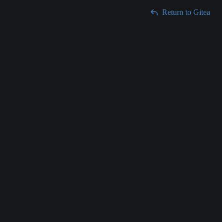
Return to Gitea